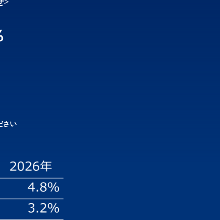
せ>
％
ださい