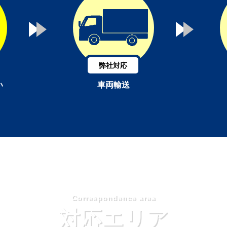
弊社対応
い
車両輸送
Correspondence area
対応エリア