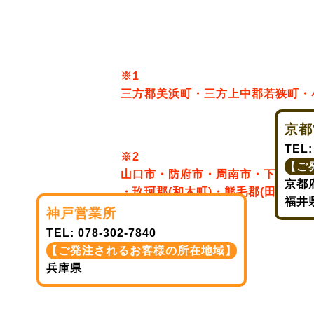
京都
TEL
【ご
京都
福井
神戸営業所
TEL:
078-302-7840
【ご発注されるお客様の所在地域】
兵庫県