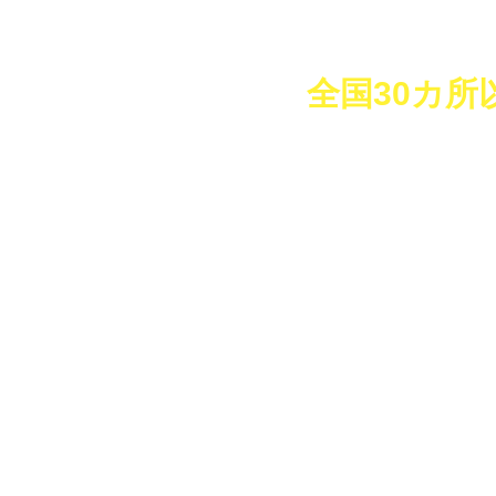
全国30カ所
自動車輸送専用のキャ