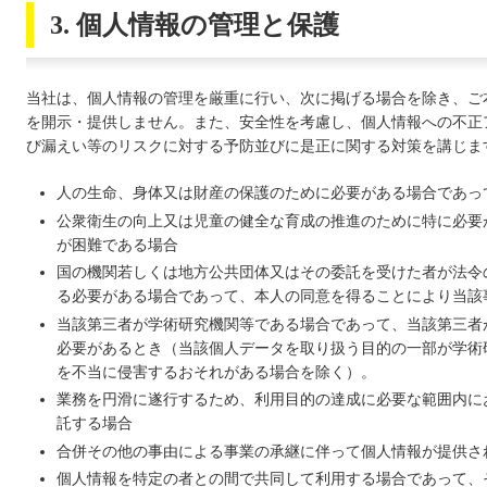
3. 個人情報の管理と保護
当社は、個人情報の管理を厳重に行い、次に掲げる場合を除き、ご
を開示・提供しません。また、安全性を考慮し、個人情報への不正
び漏えい等のリスクに対する予防並びに是正に関する対策を講じま
人の生命、身体又は財産の保護のために必要がある場合であっ
公衆衛生の向上又は児童の健全な育成の推進のために特に必要
が困難である場合
国の機関若しくは地方公共団体又はその委託を受けた者が法令
る必要がある場合であって、本人の同意を得ることにより当該
当該第三者が学術研究機関等である場合であって、当該第三者
必要があるとき（当該個人データを取り扱う目的の一部が学術
を不当に侵害するおそれがある場合を除く）。
業務を円滑に遂行するため、利用目的の達成に必要な範囲内に
託する場合
合併その他の事由による事業の承継に伴って個人情報が提供さ
個人情報を特定の者との間で共同して利用する場合であって、